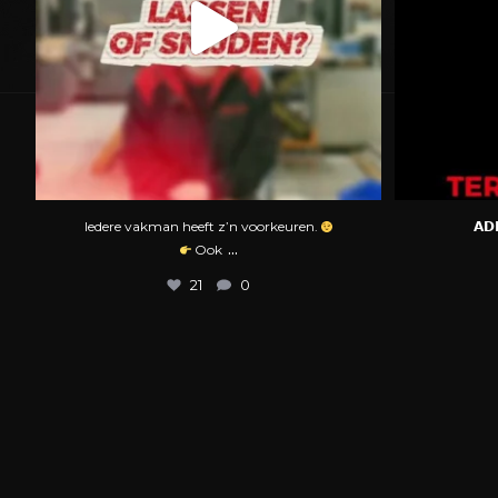
Iedere vakman heeft z’n voorkeuren.
𝗔𝗗
...
Ook
21
0