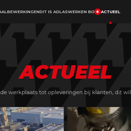
AALBEWERKINGEN
DIT IS ADLAS
WERKEN BIJ
ACTUEEL
8
ACTUEEL
e werkplaats tot opleveringen bij klanten, dit wil
𝗔𝗱𝗹𝗮𝘀
...
𝗕𝗲𝗻𝗶𝗲𝘂𝘄𝗱 𝗻𝗮𝗮𝗿 𝗼𝗻𝘇
25
0
23
0