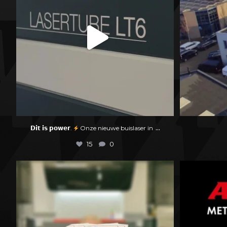
...
𝗗𝗶𝘁 𝗶𝘀 𝗽𝗼𝘄𝗲𝗿.
Onze nieuwe buislaser in
15
0
Iedere vakman heeft z’n voorkeuren.
𝗔𝗗
Ook
...
21
0