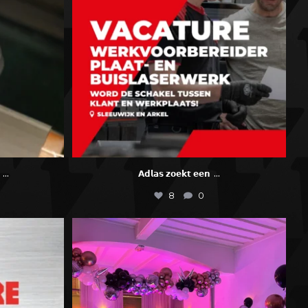
...
...
𝗔𝗱𝗹𝗮𝘀 𝘇𝗼𝗲𝗸𝘁 𝗲𝗲𝗻
8
0
𝗢𝗨𝗡𝗗
...
𝗚𝗹𝗶𝘁𝘁𝗲𝗿 𝗴𝗹𝗮𝗺𝗼𝘂𝗿 𝗗𝗶𝘀𝗰𝗼
...
29
0