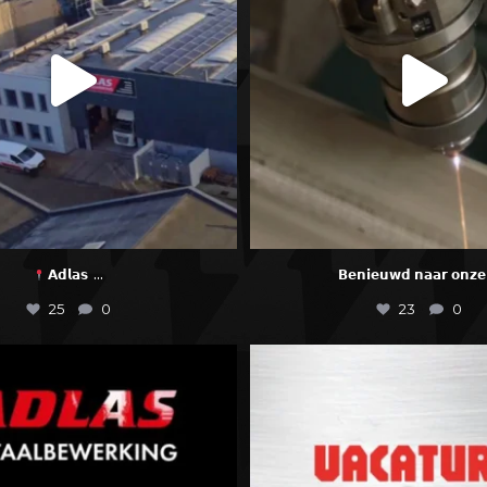
...
𝗔𝗱𝗹𝗮𝘀
𝗕𝗲𝗻𝗶𝗲𝘂𝘄𝗱 𝗻𝗮𝗮𝗿 𝗼𝗻𝘇𝗲
25
0
23
0
𝗔𝗦 𝟮𝟬𝟮𝟱: 𝗣𝗿𝗲𝗰𝗶𝘀𝗶𝗲 𝗶𝗻
...
𝗩𝗔𝗖𝗔𝗧𝗨𝗥𝗘 𝗔𝗟𝗘𝗥𝗧: 𝗔𝗟𝗟𝗥
14
0
9
0