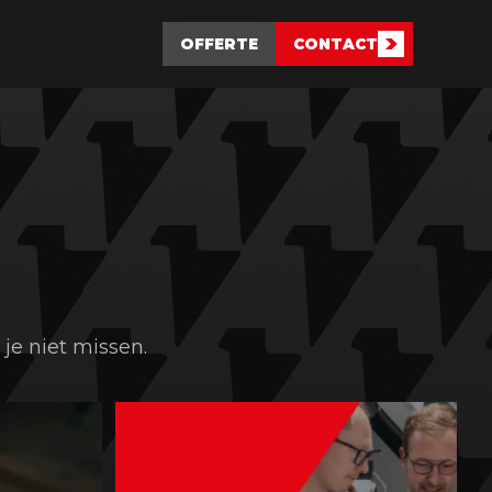
OFFERTE
CONTACT
 je niet missen.

...
𝗔𝗱𝗹𝗮𝘀 𝘇𝗼𝗲𝗸𝘁 𝗲𝗲𝗻
...
8
0