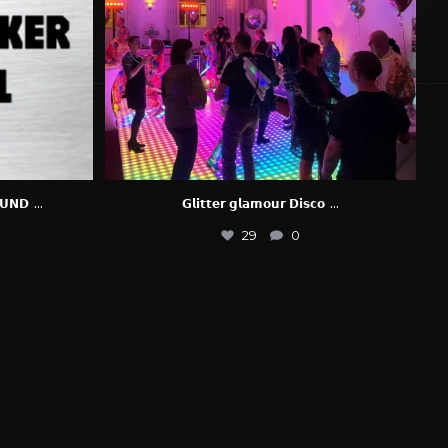
...
...
𝗨𝗡𝗗
𝗚𝗹𝗶𝘁𝘁𝗲𝗿 𝗴𝗹𝗮𝗺𝗼𝘂𝗿 𝗗𝗶𝘀𝗰𝗼
29
0