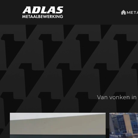
MET
Van vonken in d
𝗗𝗶𝘁 𝗶𝘀 𝗽𝗼𝘄𝗲𝗿.
Onze nieuwe buislaser in
...
15
0