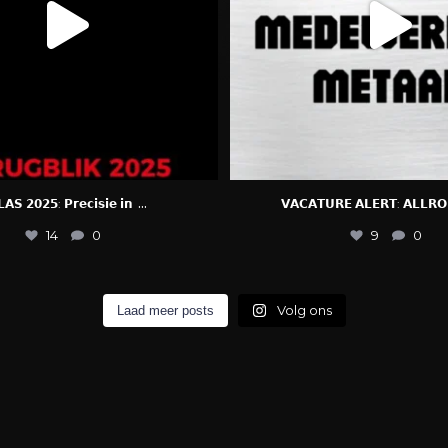
...
𝗔𝗦 𝟮𝟬𝟮𝟱: 𝗣𝗿𝗲𝗰𝗶𝘀𝗶𝗲 𝗶𝗻
𝗩𝗔𝗖𝗔𝗧𝗨𝗥𝗘 𝗔𝗟𝗘𝗥𝗧: 𝗔𝗟𝗟𝗥
14
0
9
0
Volg ons
Laad meer posts