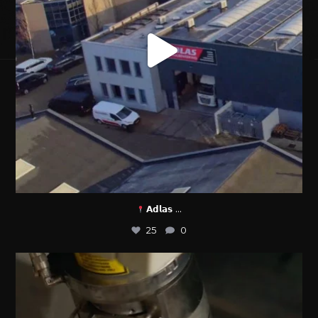
...
𝗔𝗱𝗹𝗮𝘀
25
0
𝗕𝗲𝗻𝗶𝗲𝘂𝘄𝗱 𝗻𝗮𝗮𝗿 𝗼𝗻𝘇𝗲
...
23
0