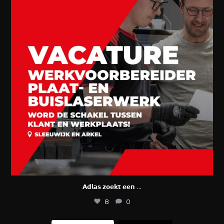
...
𝗔𝗱𝗹𝗮𝘀 𝘇𝗼𝗲𝗸𝘁 𝗲𝗲𝗻
8
0