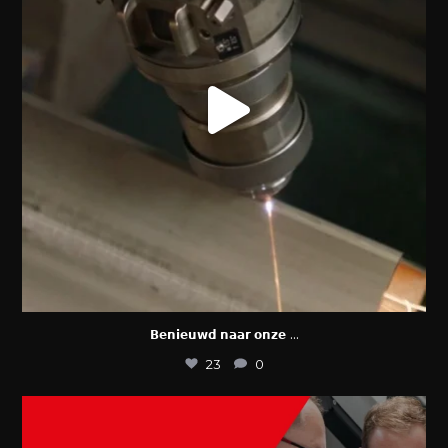
...
𝗕𝗲𝗻𝗶𝗲𝘂𝘄𝗱 𝗻𝗮𝗮𝗿 𝗼𝗻𝘇𝗲
23
0
𝗔𝗱𝗹𝗮𝘀 𝘇𝗼𝗲𝗸𝘁 𝗲𝗲𝗻
...
8
0