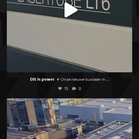
...
𝗗𝗶𝘁 𝗶𝘀 𝗽𝗼𝘄𝗲𝗿.
Onze nieuwe buislaser in
15
0
𝗔𝗱𝗹𝗮𝘀
...
25
0