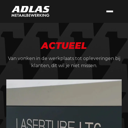
ACTUEEL
Van vonken in de werkplaats tot opleveringen bij
klanten, dit wil je niet missen.
𝗗𝗶𝘁 𝗶𝘀 𝗽𝗼𝘄𝗲𝗿.
Onze nieuwe buislaser in
...
15
0